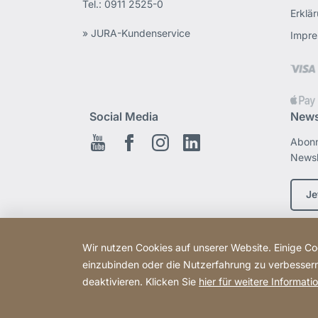
Tel.:
0911 2525-0
Erklär
» JURA-Kundenservice
Impr
Social Media
News
Abonn
Youtube
Facebook
Instagram
LinkedIn
Newsl
Je
Wir nutzen Cookies auf unserer Website. Einige Coo
einzubinden oder die Nutzerfahrung zu verbessern 
deaktivieren. Klicken Sie
hier für weitere Informati
Copyright © 2026