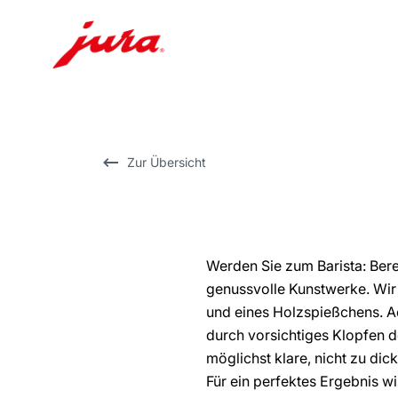
Zum
Inhalt
wechseln
Zur
Zur Übersicht
Suche
wechseln
Werden Sie zum Barista: Bere
genussvolle Kunstwerke. Wir
und eines Holzspießchens. A
durch vorsichtiges Klopfen d
möglichst klare, nicht zu dic
Für ein perfektes Ergebnis w