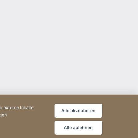
i externe Inhalte
Alle akzeptieren
ngen
Alle ablehnen
Website
[Website
Sitemap