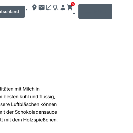
0
MENU
utschland
täten mit Milch in
besten kühl und flüssig,
ssere Luftbläschen können
e mit der Schokoladensauce
ritt mit dem Holzspießchen.