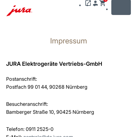
MENU
Zum
Inhalt
Impressum
wechseln
Zur
Suche
wechseln
JURA Elektrogeräte Vertriebs-GmbH
Postanschrift:
Postfach 99 01 44, 90268 Nürnberg
Besucheranschrift:
Bamberger Straße 10, 90425 Nürnberg
Telefon: 0911 2525-0