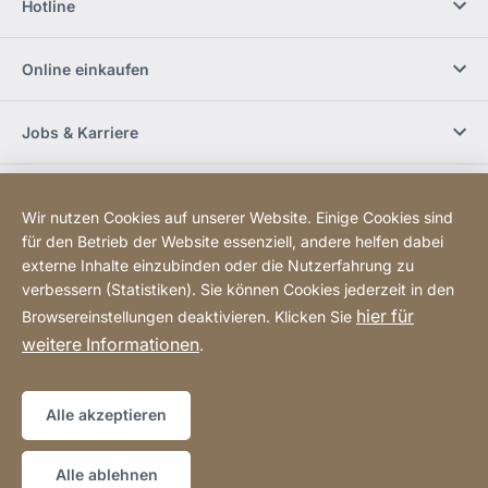
Hotline
Online einkaufen
Jobs & Karriere
Händlerfinder
Wir nutzen Cookies auf unserer Website. Einige Cookies sind
für den Betrieb der Website essenziell, andere helfen dabei
Social Media
externe Inhalte einzubinden oder die Nutzerfahrung zu
verbessern (Statistiken). Sie können Cookies jederzeit in den
hier für
Browsereinstellungen deaktivieren. Klicken Sie
Newsletter bestellen
weitere Informationen
.
Sitemap
Website
[Website
Alle akzeptieren
information]
Copyright © 2026
Alle ablehnen