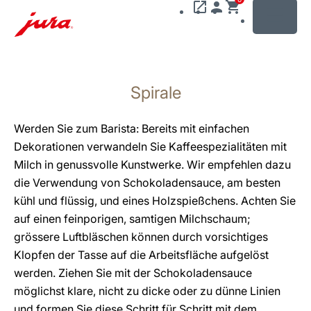
MENU
Zum
Inhalt
Spirale
wechseln
Zur
Suche
Werden Sie zum Barista: Bereits mit einfachen
wechseln
Dekorationen verwandeln Sie Kaffeespezialitäten mit
Milch in genussvolle Kunstwerke. Wir empfehlen dazu
die Verwendung von Schokoladensauce, am besten
kühl und flüssig, und eines Holzspießchens. Achten Sie
auf einen feinporigen, samtigen Milchschaum;
grössere Luftbläschen können durch vorsichtiges
Klopfen der Tasse auf die Arbeitsfläche aufgelöst
werden. Ziehen Sie mit der Schokoladensauce
möglichst klare, nicht zu dicke oder zu dünne Linien
und formen Sie diese Schritt für Schritt mit dem