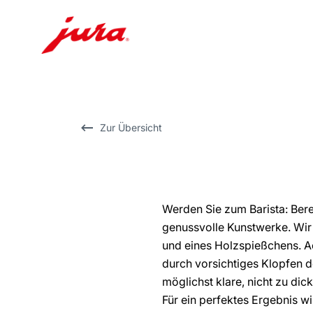
Zum
Inhalt
wechseln
Zur
Zur Übersicht
Suche
wechseln
Werden Sie zum Barista: Bere
genussvolle Kunstwerke. Wir
und eines Holzspießchens. A
durch vorsichtiges Klopfen d
möglichst klare, nicht zu dic
Für ein perfektes Ergebnis w