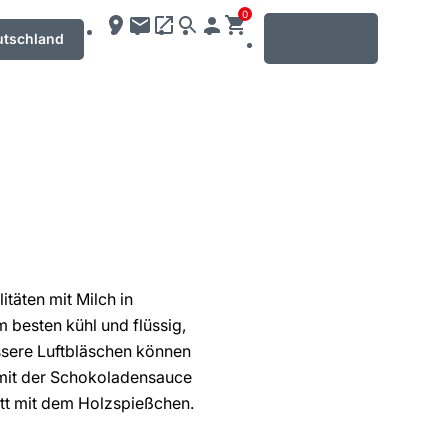
0
MENU
utschland
täten mit Milch in
besten kühl und flüssig,
ssere Luftbläschen können
e mit der Schokoladensauce
ritt mit dem Holzspießchen.