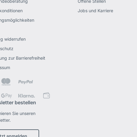
Videoberatung
Offene Stellen
rkonditionen
Jobs und Karriere
ngsmöglichkeiten
ag widerrufen
schutz
ung zur Barrierefreiheit
essum
letter bestellen
ieren Sie unseren
etter.
tzt anmelden