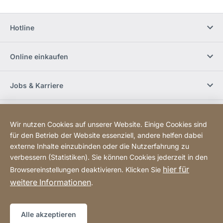
Hotline
Online einkaufen
Jobs & Karriere
Händlerfinder
Wir nutzen Cookies auf unserer Website. Einige Cookies sind
für den Betrieb der Website essenziell, andere helfen dabei
Social Media
externe Inhalte einzubinden oder die Nutzerfahrung zu
verbessern (Statistiken). Sie können Cookies jederzeit in den
hier für
Browsereinstellungen deaktivieren. Klicken Sie
Newsletter bestellen
weitere Informationen
.
Sitemap
Website
[Website
Alle akzeptieren
information]