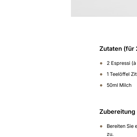
Zutaten (für
2 Espressi (à
1 Teelöffel Z
50ml Milch
Zubereitung
Bereiten Sie
zu.