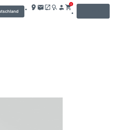
0
MENU
utschland