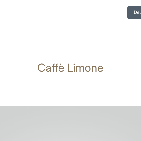
De
Caffè Limone