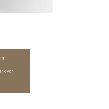
ag
änk vor
.