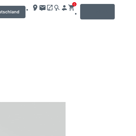
0
MENU
utschland