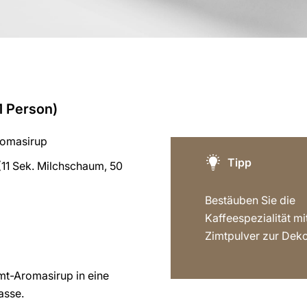
1 Person)
romasirup
Tipp
11 Sek. Milchschaum, 50
Bestäuben Sie die
Kaffeespezialität m
Zimtpulver zur Deko
mt-Aromasirup in eine
asse.