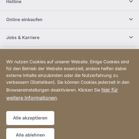
Hotline
Online einkaufen
Jobs & Karriere
Händlerfinder
Wir nutzen Cookies auf unserer Website. Einige Cookies sind
für den Betrieb der Website essenziell, andere helfen dabei
Social Media
externe Inhalte einzubinden oder die Nutzerfahrung zu
verbessern (Statistiken). Sie können Cookies jederzeit in den
hier für
Browsereinstellungen deaktivieren. Klicken Sie
Newsletter bestellen
weitere Informationen
.
Sitemap
Website
[Website
Alle akzeptieren
information]
Copyright © 2026
Alle ablehnen