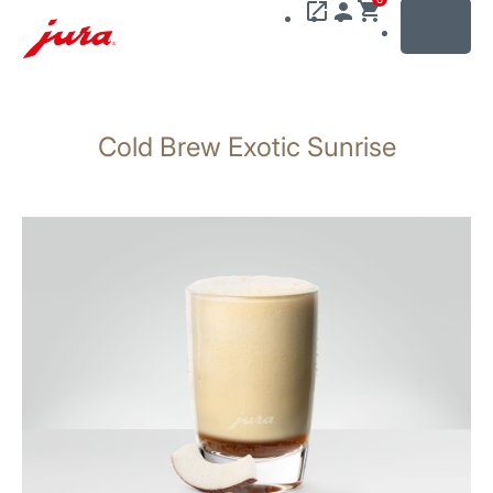
MENU
Zum
Inhalt
Cold Brew Exotic Sunrise
wechseln
Zur
Suche
wechseln