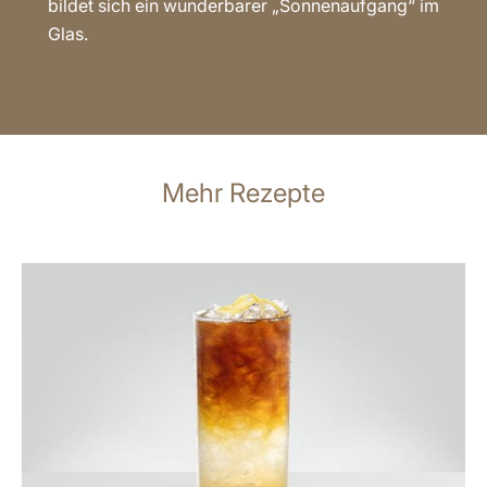
bildet sich ein wunderbarer „Sonnenaufgang“ im
Glas.
Mehr Rezepte
zum
Rezept