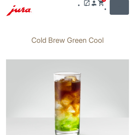
MENU
Zum
Inhalt
Cold Brew Green Cool
wechseln
Zur
Suche
wechseln