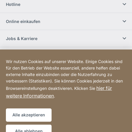
Hotline
Online einkaufen
Jobs & Karriere
Händlerfinder
Wir nutzen Cookies auf unserer Website. Einige Cookies sind
für den Betrieb der Website essenziell, andere helfen dabei
Social Media
externe Inhalte einzubinden oder die Nutzerfahrung zu
verbessern (Statistiken). Sie können Cookies jederzeit in den
hier für
Browsereinstellungen deaktivieren. Klicken Sie
Newsletter bestellen
weitere Informationen
.
Sitemap
Website
[Website
Alle akzeptieren
information]
Copyright © 2026
Alle ablehnen