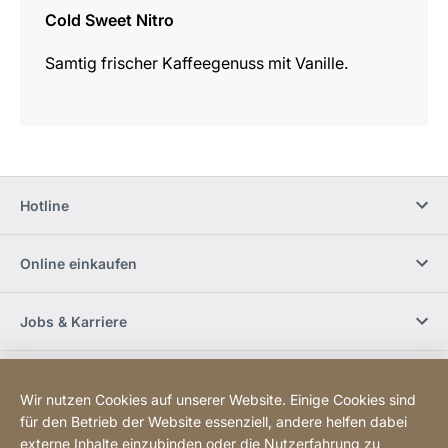
Cold Sweet Nitro
Samtig frischer Kaffeegenuss mit Vanille.
Hotline
Online einkaufen
Jobs & Karriere
Händlerfinder
Wir nutzen Cookies auf unserer Website. Einige Cookies sind
für den Betrieb der Website essenziell, andere helfen dabei
Social Media
externe Inhalte einzubinden oder die Nutzerfahrung zu