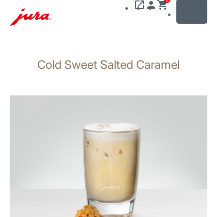
MENU
Zum
Inhalt
Cold Sweet Salted Caramel
wechseln
Zur
Suche
wechseln