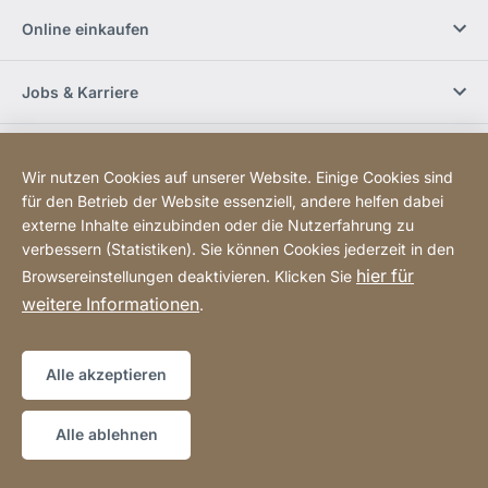
Online einkaufen
Jobs & Karriere
Händlerfinder
Wir nutzen Cookies auf unserer Website. Einige Cookies sind
für den Betrieb der Website essenziell, andere helfen dabei
Social Media
externe Inhalte einzubinden oder die Nutzerfahrung zu
verbessern (Statistiken). Sie können Cookies jederzeit in den
hier für
Browsereinstellungen deaktivieren. Klicken Sie
Newsletter bestellen
weitere Informationen
.
Sitemap
Website
[Website
Alle akzeptieren
information]
Copyright © 2026
Alle ablehnen