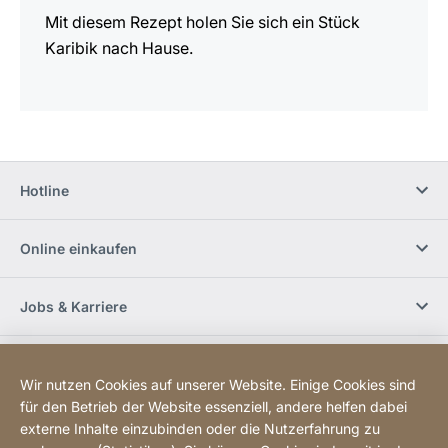
Mit diesem Rezept holen Sie sich ein Stück
Karibik nach Hause.
Hotline
Online einkaufen
Jobs & Karriere
Händlerfinder
Wir nutzen Cookies auf unserer Website. Einige Cookies sind
für den Betrieb der Website essenziell, andere helfen dabei
Social Media
externe Inhalte einzubinden oder die Nutzerfahrung zu