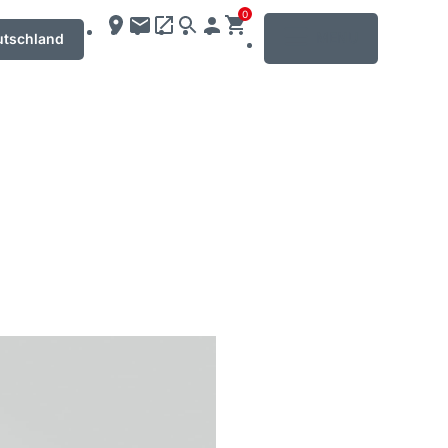
0
MENU
utschland