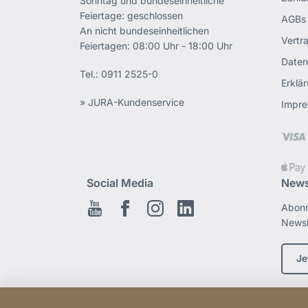
Sonntag und bundeseinheitliche
Feiertage: geschlossen
AGBs
An nicht bundeseinheitlichen
Vertr
Feiertagen: 08:00 Uhr - 18:00 Uhr
Daten
Tel.:
0911 2525-0
Erklär
» JURA-Kundenservice
Impr
Social Media
News
Abonn
Youtube
Facebook
Instagram
LinkedIn
Newsl
Je