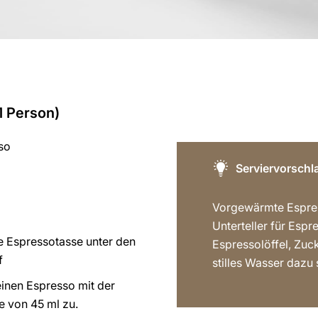
1 Person)
so
Serviervorschl
Vorgewärmte Espre
Unterteller für Espr
ie Espressotasse unter den
Espressolöffel, Zuck
f
stilles Wasser dazu 
einen Espresso mit der
 von 45 ml zu.