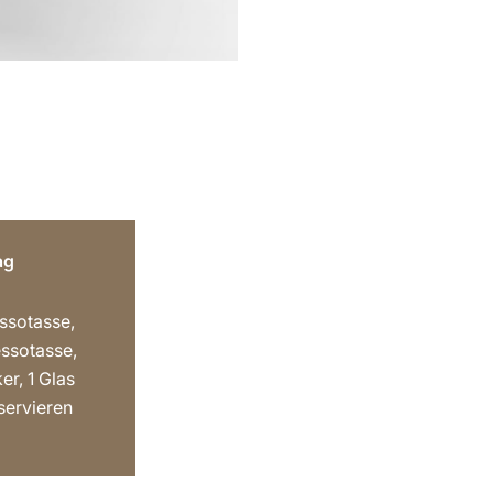
ag
ssotasse,
essotasse,
er, 1 Glas
servieren