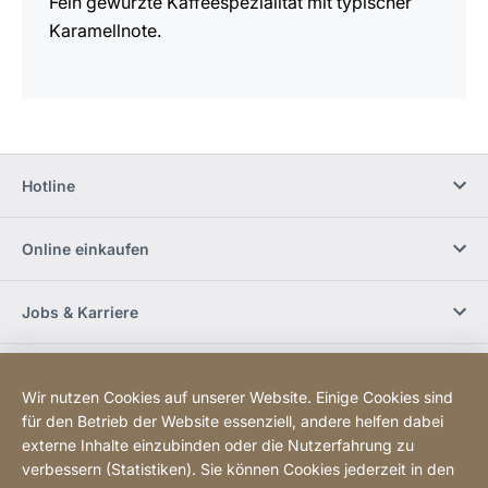
Fein gewürzte Kaffeespezialität mit typischer
Karamellnote.
Hotline
Online einkaufen
Jobs & Karriere
Händlerfinder
Wir nutzen Cookies auf unserer Website. Einige Cookies sind
für den Betrieb der Website essenziell, andere helfen dabei
Social Media
externe Inhalte einzubinden oder die Nutzerfahrung zu
verbessern (Statistiken). Sie können Cookies jederzeit in den