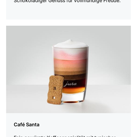
Schokoladiger Genuss für vollmundige Freude.
zum
Rezept
Café Santa