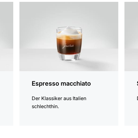
zum
zum
Rezept
Rezep
Espresso macchiato
Der Klassiker aus Italien
schlechthin.