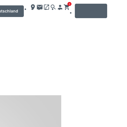
0
MENU
utschland