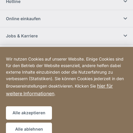
Hotline
Online einkaufen
Jobs & Karriere
Händlerfinder
Wir nutzen Cookies auf unserer Website. Einige Cookies sind
für den Betrieb der Website essenziell, andere helfen dabei
Social Media
externe Inhalte einzubinden oder die Nutzerfahrung zu
verbessern (Statistiken). Sie können Cookies jederzeit in den
hier für
Browsereinstellungen deaktivieren. Klicken Sie
Newsletter bestellen
weitere Informationen
.
Sitemap
Website
[Website
Alle akzeptieren
information]
Copyright © 2026
Alle ablehnen