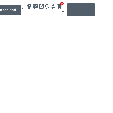
0
MENU
utschland