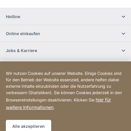
Hotline
Online einkaufen
Jobs & Karriere
Händlerfinder
Wir nutzen Cookies auf unserer Website. Einige Cookies sind
für den Betrieb der Website essenziell, andere helfen dabei
Social Media
externe Inhalte einzubinden oder die Nutzerfahrung zu
verbessern (Statistiken). Sie können Cookies jederzeit in den
hier für
Browsereinstellungen deaktivieren. Klicken Sie
Newsletter bestellen
weitere Informationen
.
Sitemap
Website
[Website
Alle akzeptieren
information]