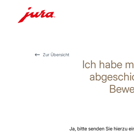
Zum
Inhalt
wechseln
Zur
Zur Übersicht
Ich habe m
Suche
wechseln
abgeschic
Bewe
Ja, bitte senden Sie hierzu e