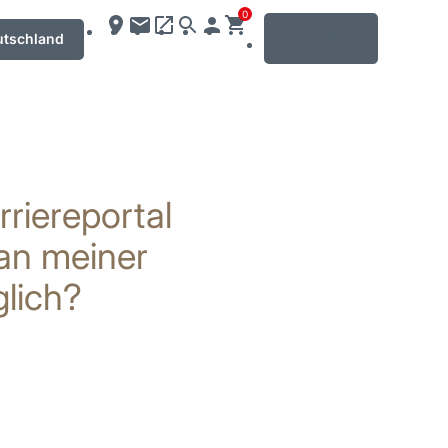
0
MENU
utschland
riereportal
 an meiner
lich?