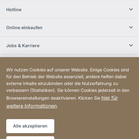
Hotline
Online einkaufen
Jobs & Karriere
Händlerfinder
Wir nutzen Cookies auf unserer Website. Einige Cookies sind
für den Betrieb der Website essenziell, andere helfen dabei
Social Media
externe Inhalte einzubinden oder die Nutzerfahrung zu
verbessern (Statistiken). Sie können Cookies jederzeit in den
hier für
Browsereinstellungen deaktivieren. Klicken Sie
Newsletter bestellen
weitere Informationen
.
Sitemap
Website
[Website
Alle akzeptieren
information]