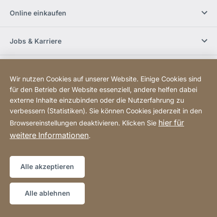
Online einkaufen
Jobs & Karriere
Händlerfinder
Wir nutzen Cookies auf unserer Website. Einige Cookies sind
für den Betrieb der Website essenziell, andere helfen dabei
Social Media
externe Inhalte einzubinden oder die Nutzerfahrung zu
verbessern (Statistiken). Sie können Cookies jederzeit in den
hier für
Browsereinstellungen deaktivieren. Klicken Sie
Newsletter bestellen
weitere Informationen
.
Sitemap
Website
[Website
Alle akzeptieren
information]
Copyright © 2026
Alle ablehnen