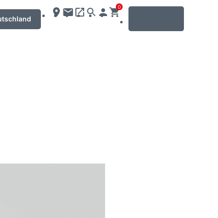
0
MENU
utschland