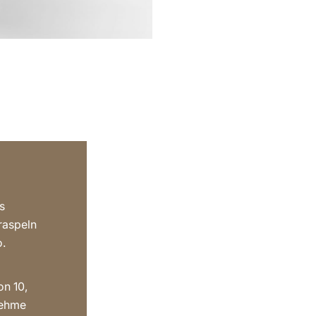
s
raspeln
o.
on 10,
nehme