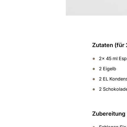
Zutaten (für
2x 45 ml Esp
2 Eigelb
2 EL Konden
2 Schokolad
Zubereitung