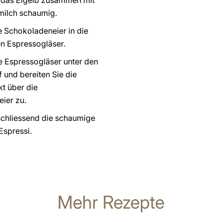
 das Eigelb zusammen mit
milch schaumig.
e Schokoladeneier in die
n Espressogläser.
ie Espressogläser unter den
 und bereiten Sie die
kt über die
ier zu.
nschliessend die schaumige
Espressi.
Mehr Rezepte