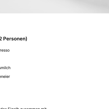
 2 Personen)
resso
smilch
eneier