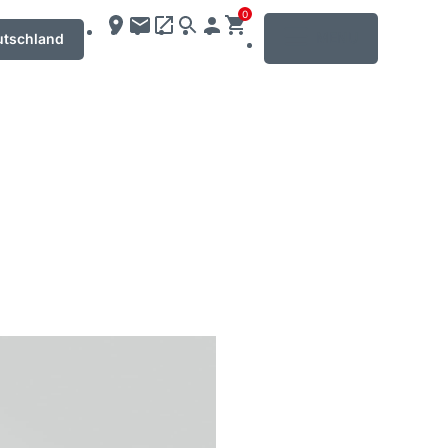
0
MENU
utschland