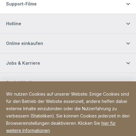
Support-Filme
Hotline
Online einkaufen
Jobs & Karriere
Social Media
Wir nutzen Cookies auf unserer Website. Einige Cookies sind
für den Betrieb der Website essenziell, andere helfen dabei
Newsletter bestellen
externe Inhalte einzubinden oder die Nutzerfahrung zu
verbessern (Statistiken). Sie können Cookies jederzeit in den
Browsereinstellungen deaktivieren. Klicken Sie
hier für
Site Web
[Website information]
Sitemap
weitere Informationen
.