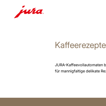
Zum
Inhalt
wechseln
Kaffeerezept
Zur
Suche
wechseln
JURA-Kaffeevollautomaten ber
für mannigfaltige delikate R