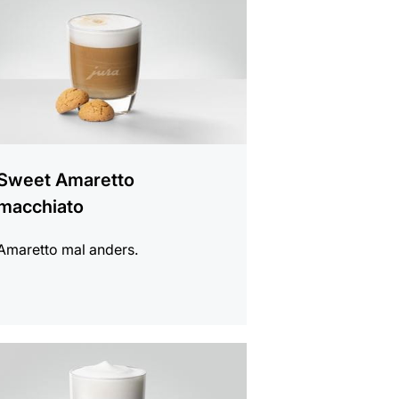
Sweet Amaretto
macchiato
Amaretto mal anders.
t