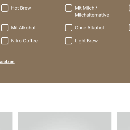
Hot Brew
Mit Milch /
Milchalternative
Mit Alkohol
Ohne Alkohol
Nitro Coffee
Light Brew
ksetzen
zum
zum
Rezept
Rezep