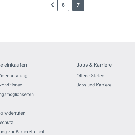
6
7
zurück
ne einkaufen
Jobs & Karriere
Videoberatung
Offene Stellen
rkonditionen
Jobs und Karriere
ngsmöglichkeiten
ag widerrufen
schutz
ung zur Barrierefreiheit