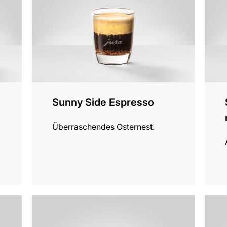
Sunny Side Espresso
Überraschendes Osternest.
zum
zum
Rezept
Rezep