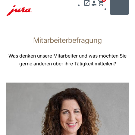
MENU
Zum
Inhalt
Mitarbeiterbefragung
wechseln
Zur
Suche
Was denken unsere Mitarbeiter und was möchten Sie
wechseln
gerne anderen über ihre Tätigkeit mitteilen?
mehr
erfahren