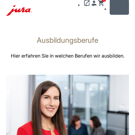
MENU
Zum
Inhalt
Ausbildungsberufe
wechseln
Zur
Suche
Hier erfahren Sie in welchen Berufen wir ausbilden.
wechseln
mehr
erfahren